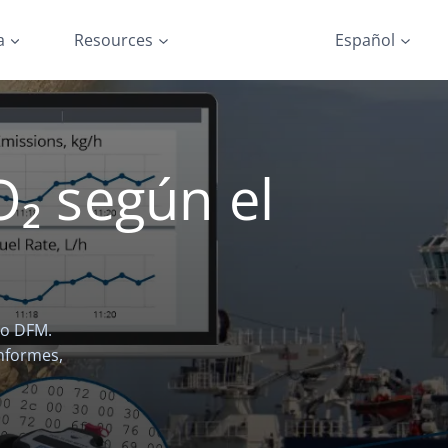
a
Resources
Español
O₂ según el
ro DFM.
nformes,