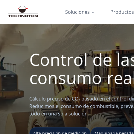
Saltar
al
Soluciones
Producto
contenido
Control de la
consumo real
Cálculo preciso de CO₂ basado en el control 
Reducimos el consumo de combustible, preven
todo en una sola solución.
Alta precisión de medición
Maquinaria pesada