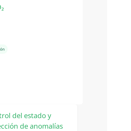
O₂
ión
rol del estado y
ección de anomalías