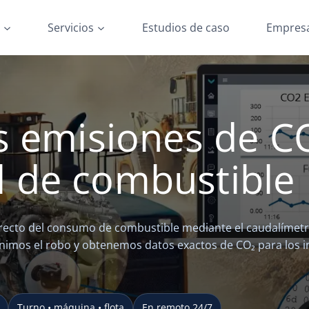
s
Servicios
Estudios de caso
Empres
s emisiones de C
 de combustible
directo del consumo de combustible mediante el caudalímet
imos el robo y obtenemos datos exactos de CO₂ para los i
Turno • máquina • flota
En remoto 24/7