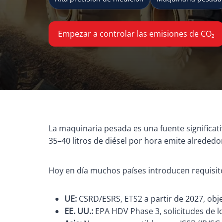
Empezar a controlar las emisiones de CO₂
La maquinaria pesada es una fuente signific
35–40 litros de diésel por hora emite alreded
Hoy en día muchos países introducen requisito
UE:
CSRD/ESRS, ETS2 a partir de 2027, obj
EE. UU.:
EPA HDV Phase 3, solicitudes de lo