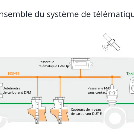
nsemble du système de télématiq
Passerelle
télématique CANUp
J1939/S6
Débitmètre
Passerelle FMS
de carburant DFM
sans contact
Capteurs de niveau
de carburant DUT-E