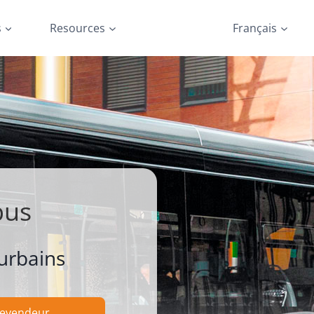
s
Resources
Français
bus
rurbains
revendeur