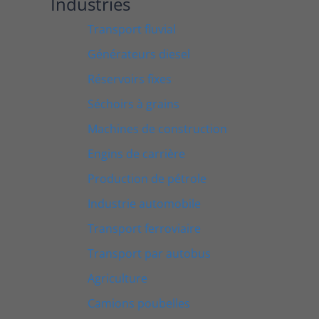
Industries
Transport fluvial
Générateurs diesel
Réservoirs fixes
Séchoirs à grains
Machines de construction
Engins de carrière
Production de pétrole
Industrie automobile
Transport ferroviaire
Transport par autobus
Agriculture
Camions poubelles