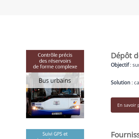
Dépôt d
Objectif
: s
Solution
: c
En savoir 
Fournis