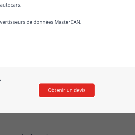
 autocars.
onvertisseurs de données MasterCAN.
?
Obtenir un devis