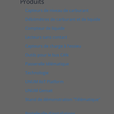
Produits
Capteurs de niveau de carburant
Débitmètres de carburant et de liquide
Compteur de liquide
Lecteurs sans contact
Capteurs de charge à l’essieu
Outils pour le bus CAN
Passerelle télématique
Technologie
UNUM IIoT Platform
UNUM Genset
Stand de démonstration "Télématique"
Portefeuille d'installations