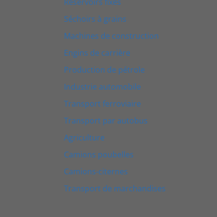
Réservoirs fixes
Séchoirs à grains
Machines de construction
Engins de carrière
Production de pétrole
Industrie automobile
Transport ferroviaire
Transport par autobus
Agriculture
Camions poubelles
Camions-citernes
Transport de marchandises