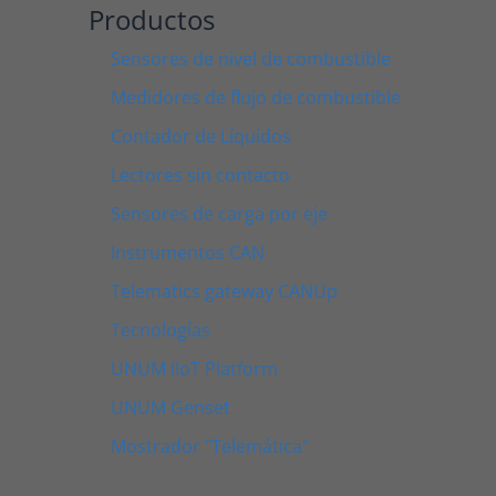
Productos
Sensores de nivel de combustible
Medidores de flujo de combustible
Contador de Líquidos
Lectores sin contacto
Sensores de carga por eje
Instrumentos CAN
Telematics gateway CANUp
Tecnologías
UNUM IIoT Platform
UNUM Genset
Mostrador "Telemática"